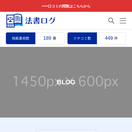
>>>口コミの閲覧はこちらから

189
449
掲載書籍数
クチコミ数
冊
件
BLOG