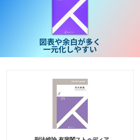
刑法総論 有斐閣ストゥディア