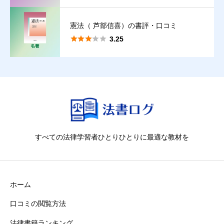
【禁止事項】
実際の読書（読者）体験に基づかない口コミ、著者・出版社によ
憲法（ 芦部信喜）の書評・口コミ
る口コミ。





3.25
【違反時の取扱い】
違反が判明した際は、違約金を請求することがあります。
すべての法律学習者ひとりひとりに最適な教材を
ホーム
口コミの閲覧方法
法律書籍ランキング