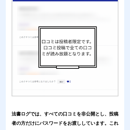
司法試験への有用性
必須





星の数をお選びください
わかりやすさ・読みやすさ
必須





星の数をお選びください
法書ログでは、すべての口コミを非公開とし、投稿
網羅性
必須
者の方だけにパスワードをお渡ししています。これ