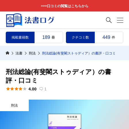
>>>口コミの閲覧はこちらから

189
449
掲載書籍数
クチコミ数
冊
件
法書
刑法
刑法総論(有斐閣ストゥディア）の書評・口コミ
刑法総論(有斐閣ストゥディア）の書
評・口コミ





4.00
1

刑法