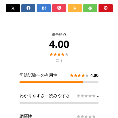







総合得点
4.00





1

司法試験への有用性





4.00
わかりやすさ・読みやすさ





-
網羅性





-