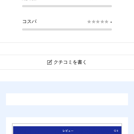
コスパ





-
クチコミを書く

刑法総論(有斐閣ストゥディア）の書評・口コミ
ニックネーム
任意