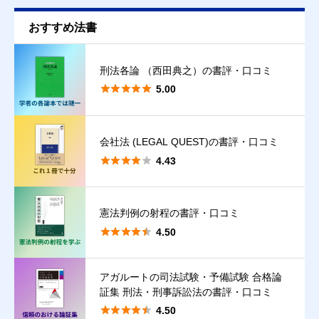
おすすめ法書
刑法各論 （西田典之）の書評・口コミ





5.00
会社法 (LEGAL QUEST)の書評・口コミ





4.43
憲法判例の射程の書評・口コミ





4.50
アガルートの司法試験・予備試験 合格論
証集 刑法・刑事訴訟法の書評・口コミ
クチコミ投稿の注意点





4.50