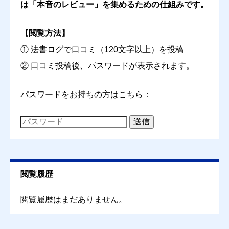
は「本音のレビュー」を集めるための仕組みです。





星の数をお選びください
【閲覧方法】
コスパ
① 法書ログで口コミ（120文字以上）を投稿
必須
② 口コミ投稿後、パスワードが表示されます。





星の数をお選びください
パスワードをお持ちの方はこちら：
送信
クチコミのタイトル
必須
閲覧履歴
クチコミ内容
必須
閲覧履歴はまだありません。