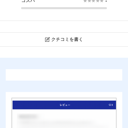
コスパ





-
クチコミを書く

日本一稼ぐ弁護士の仕事術の書評・口コミ
ニックネーム
任意