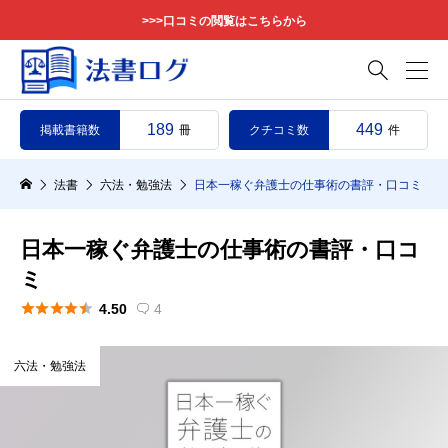
>>>口コミの閲覧はこちらから

189
449
掲載書籍数
クチコミ数
冊
件
法書
六法・勉強法
日本一稼ぐ弁護士の仕事術の書評・口コミ
日本一稼ぐ弁護士の仕事術の書評・口コ
ミ





4.50
4

六法・勉強法