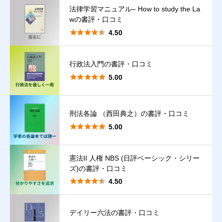
法律学習マニュアル– How to study the La
wの書評・口コミ





4.50
行政法入門の書評・口コミ





5.00
刑法各論 （西田典之）の書評・口コミ





5.00
憲法II 人権 NBS (日評ベーシック・シリー
ズ)の書評・口コミ
クチコミ投稿の注意点





4.50
【禁止事項】
実際の読書（読者）体験に基づかない口コミ、著者・出版社によ
デイリー六法の書評・口コミ
る口コミ。