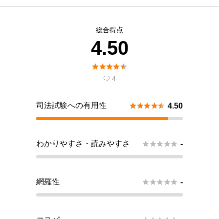
総合得点
4.50





4

司法試験への有用性





4.50
わかりやすさ・読みやすさ





-
網羅性





-