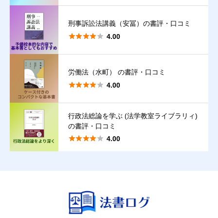
刑事訴訟法講義（安冨）の書評・口コミ





4.00
労働法（水町） の書評・口コミ
クチコミ投稿の注意点





4.00
【禁止事項】
実際の読書（読者）体験に基づかない口コミ、著者・出版社によ
行政法総論を学ぶ (法学教室ライブラリィ)
る口コミ。
の書評・口コミ





4.00
【違反時の取扱い】
違反が判明した際は、違約金を請求することがあります。