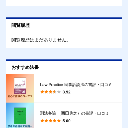
クチコミのタイトル
必須
閲覧履歴
クチコミ内容
必須
閲覧履歴はまだありません。
おすすめ法書
Law Practice 民事訴訟法の書評・口コミ





3.92
刑法各論 （西田典之）の書評・口コミ





5.00