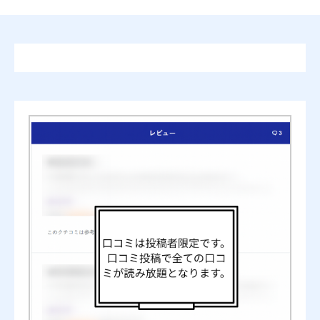
刑法総論の悩みどころの口コミ・書評
ニックネーム
任意
司法試験への有用性
必須





星の数をお選びください