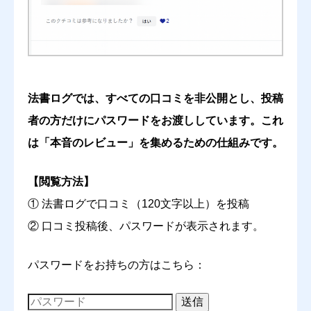
わかりやすさ・読みやすさ
必須





星の数をお選びください
法書ログでは、すべての口コミを非公開とし、投稿
網羅性
必須
者の方だけにパスワードをお渡ししています。これ
は「本音のレビュー」を集めるための仕組みです。





星の数をお選びください
【閲覧方法】
コスパ
① 法書ログで口コミ（120文字以上）を投稿
必須
② 口コミ投稿後、パスワードが表示されます。





星の数をお選びください
パスワードをお持ちの方はこちら：
送信