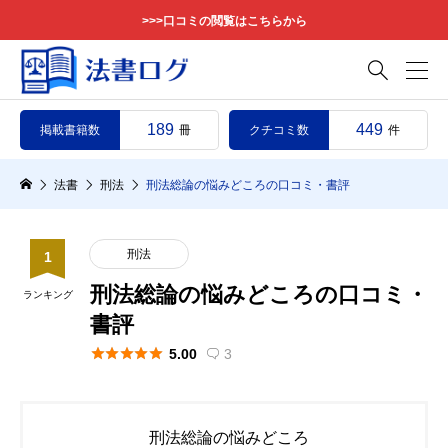
>>>口コミの閲覧はこちらから

189
449
掲載書籍数
クチコミ数
冊
件
法書
刑法
刑法総論の悩みどころの口コミ・書評
刑法
1
刑法総論の悩みどころの口コミ・
ランキング
書評





5.00
3

刑法総論の悩みどころ