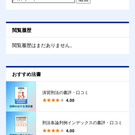
クチコミのタイトル
必須
閲覧履歴
クチコミ内容
必須
閲覧履歴はまだありません。
おすすめ法書
演習刑法の書評・口コミ





4.00
刑法各論判例インデックスの書評・口コミ





4.00