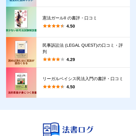
憲法ガールII の書評・口コミ





4.50
民事訴訟法 (LEGAL QUEST)の口コミ・評
判
クチコミ投稿の注意点





4.29
【禁止事項】
実際の読書（読者）体験に基づかない口コミ、著者・出版社によ
リーガルベイシス民法入門の書評・口コミ
る口コミ。





4.50
【違反時の取扱い】
違反が判明した際は、違約金を請求することがあります。