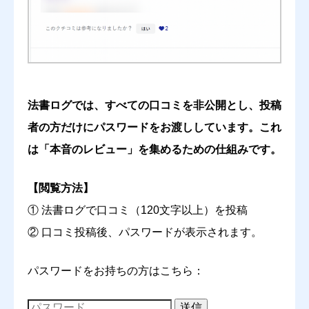
わかりやすさ・読みやすさ
必須





星の数をお選びください
法書ログでは、すべての口コミを非公開とし、投稿
網羅性
必須
者の方だけにパスワードをお渡ししています。これ
は「本音のレビュー」を集めるための仕組みです。





星の数をお選びください
【閲覧方法】
コスパ
① 法書ログで口コミ（120文字以上）を投稿
必須
② 口コミ投稿後、パスワードが表示されます。





星の数をお選びください
パスワードをお持ちの方はこちら：
送信