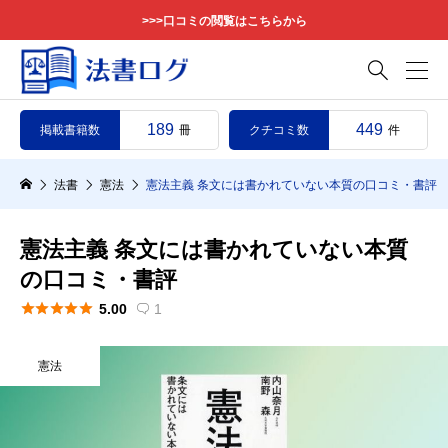
>>>口コミの閲覧はこちらから

189
449
掲載書籍数
クチコミ数
冊
件
法書
憲法
憲法主義 条文には書かれていない本質の口コミ・書評
憲法主義 条文には書かれていない本質
の口コミ・書評





5.00
1

憲法