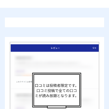
憲法主義 条文には書かれていない本質の口コミ・書評
ニックネーム
任意
司法試験への有用性
必須





星の数をお選びください